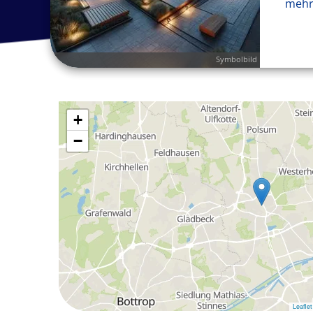
mehr
Symbolbild
+
−
Leaflet