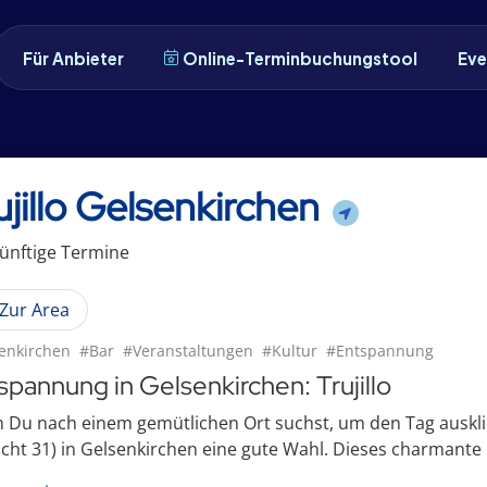
Für Anbieter
Online-Terminbuchungstool
Eve
ujillo Gelsenkirchen
ünftige
Termin
e
Zur Area
enkirchen
#Bar
#Veranstaltungen
#Kultur
#Entspannung
spannung in Gelsenkirchen: Trujillo
Du nach einem gemütlichen Ort suchst, um den Tag auskling
icht 31) in Gelsenkirchen eine gute Wahl. Dieses charmante Lo