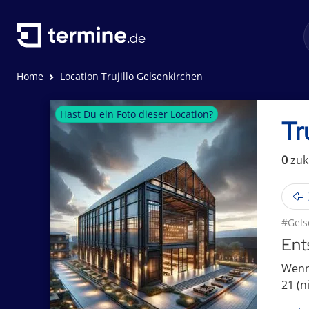
Home
Location Trujillo Gelsenkirchen
Hast Du ein Foto dieser Location?
Tr
0
zuk
#Gels
Ent
Wenn 
21 (n