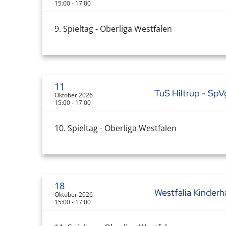
15:00 - 17:00
9. Spieltag - Oberliga Westfalen
11
TuS Hiltrup - Sp
Oktober 2026
15:00 - 17:00
10. Spieltag - Oberliga Westfalen
18
Westfalia Kinderh
Oktober 2026
15:00 - 17:00