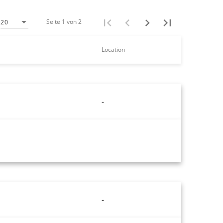
Seite 1 von 2
20
Location
-
-