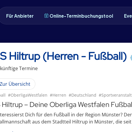
Für Anbieter
Online-Terminbuchungstool
Eve
S Hiltrup (Herren - Fußball)
künftige
Termin
e
Zur Übersicht
all
#OberligaWestfalen
#Herren
#Deutschland
#Sportveranstal
 Hiltrup – Deine Oberliga Westfalen Fußba
teressierst Dich für den Fußball in der Region Münster? Der 
llmannschaft aus dem Stadtteil Hiltrup in Münster, die seit 