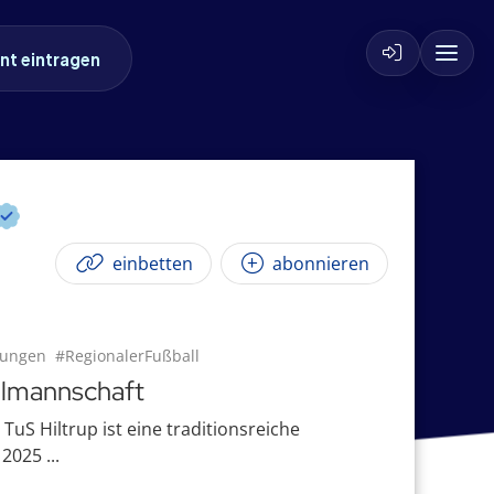
nt eintragen
einbetten
abonnieren
tungen
#RegionalerFußball
llmannschaft
TuS Hiltrup ist eine traditionsreiche
2025 ...