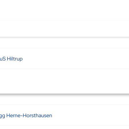
uS Hiltrup
Vgg Herne-Horsthausen