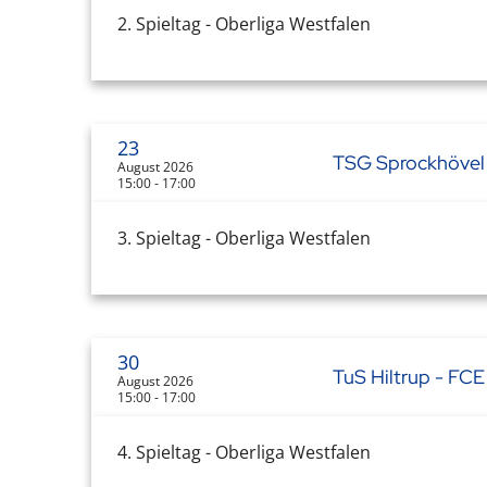
2. Spieltag - Oberliga Westfalen
23
TSG Sprockhövel 
August 2026
15:00 - 17:00
3. Spieltag - Oberliga Westfalen
30
TuS Hiltrup - FCE
August 2026
15:00 - 17:00
4. Spieltag - Oberliga Westfalen