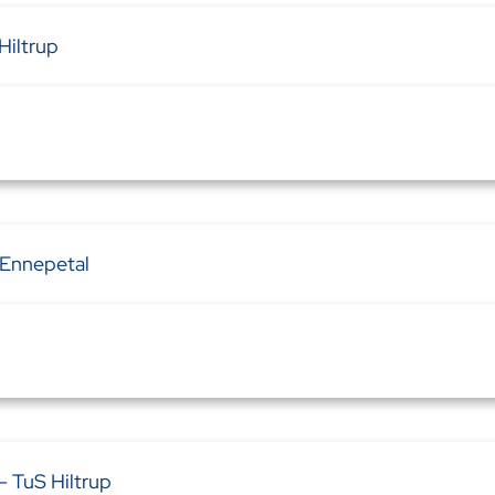
Hiltrup
 Ennepetal
- TuS Hiltrup