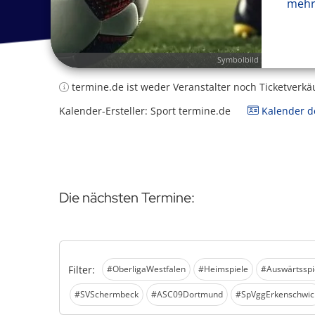
mehr
Symbolbild
termine.de ist weder Veranstalter noch Ticketverkä
Kalender-Ersteller: Sport termine.de
Kalender de
Die nächsten Termine:
Filter:
#OberligaWestfalen
#Heimspiele
#Auswärtsspi
#SVSchermbeck
#ASC09Dortmund
#SpVggErkenschwic