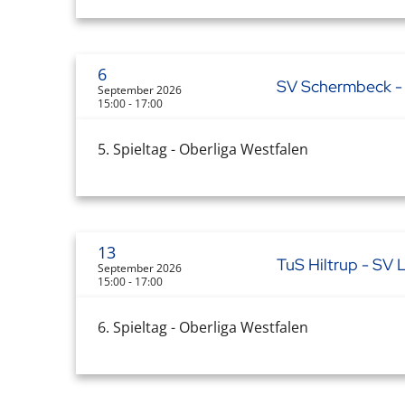
6
SV Schermbeck - 
September 2026
15:00 - 17:00
5. Spieltag - Oberliga Westfalen
13
TuS Hiltrup - SV 
September 2026
15:00 - 17:00
6. Spieltag - Oberliga Westfalen