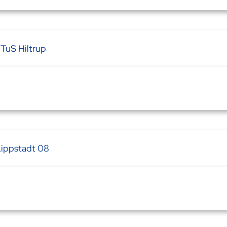
TuS Hiltrup
Lippstadt 08