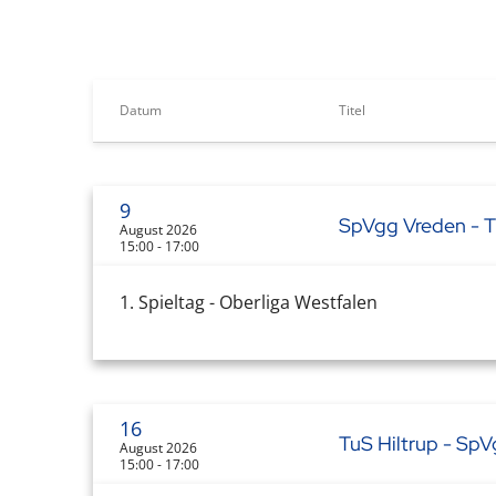
Datum
Titel
9
SpVgg Vreden - T
August 2026
15:00 - 17:00
1. Spieltag - Oberliga Westfalen
16
TuS Hiltrup - Sp
August 2026
15:00 - 17:00