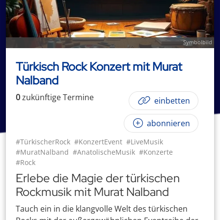
Symbolbild
Türkisch Rock Konzert mit Murat
Nalband
0
zukünftige
Termin
e
einbetten
abonnieren
#TürkischerRock
#KonzertEvent
#LiveMusik
#MuratNalband
#AnatolischeMusik
#Konzerte
#Rock
Erlebe die Magie der türkischen
Rockmusik mit Murat Nalband
Tauch ein in die klangvolle Welt des türkischen