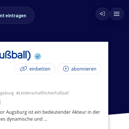
nt eintragen
ußball)
einbetten
abonnieren
ugsburg
#LeidenschaftlicherFußball
d
or Augsburg ist ein bedeutender Akteur in der
ses dynamische und ...