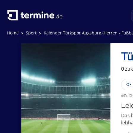
Home
Sport
Kalender Türkspor Augsburg (Herren - Fußba
Tü
0
zuk
#Fußb
Lei
Das h
lebha