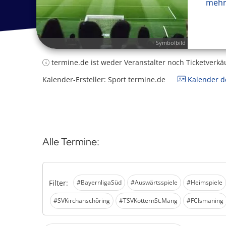
mehr
Symbolbild
termine.de ist weder Veranstalter noch Ticketverkä
Kalender-Ersteller: Sport termine.de
Kalender de
Alle Termine:
Filter:
#BayernligaSüd
#Auswärtsspiele
#Heimspiele
#SVKirchanschöring
#TSVKotternSt.Mang
#FCIsmaning