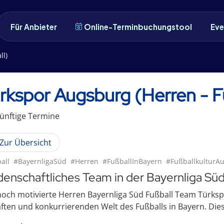
Für Anbieter
Online-Terminbuchungstool
Eve
ll)
rkspor Augsburg (Herren - F
ünftige
Termin
e
Zur Übersicht
all
#BayernligaSüd
#Herren
#FußballInBayern
#FußballkulturA
denschaftliches Team in der Bayernliga Sü
och motivierte Herren Bayernliga Süd Fußball Team Türksp
ften und konkurrierenden Welt des Fußballs in Bayern. Die