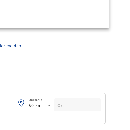
ler melden
Umkreis
50 km