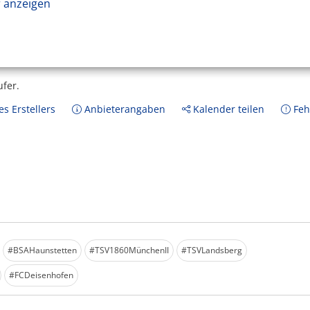
 anzeigen
ufer.
s Erstellers
Anbieterangaben
Kalender teilen
Feh
#BSAHaunstetten
#TSV1860MünchenII
#TSVLandsberg
#FCDeisenhofen