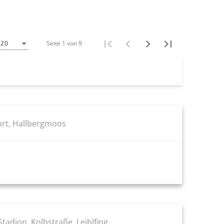
Seite 1 von 9
20
ort, Hallbergmoos
tadion, Kolbstraße, Leiblfing