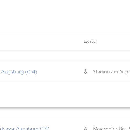
Location
 Augsburg (0:4)
Stadion am Airp
rkspor Augsburg (2:1)
Maierhofer-Bau-S