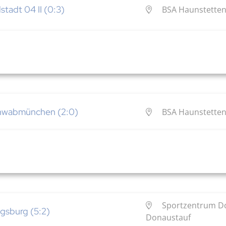
tadt 04 II (0:3)
BSA Haunstetten
chwabmünchen (2:0)
BSA Haunstetten
Sportzentrum Do
gsburg (5:2)
Donaustauf