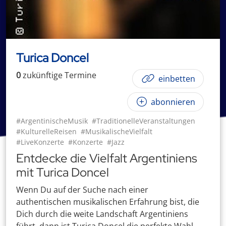
Turica Doncel
0
zukünftige
Termin
e
einbetten
abonnieren
#ArgentinischeMusik
#TraditionelleVeranstaltungen
#KulturelleReisen
#MusikalischeVielfalt
#LiveKonzerte
#Konzerte
#Jazz
Entdecke die Vielfalt Argentiniens
mit Turica Doncel
Wenn Du auf der Suche nach einer
authentischen musikalischen Erfahrung bist, die
Dich durch die weite Landschaft Argentiniens