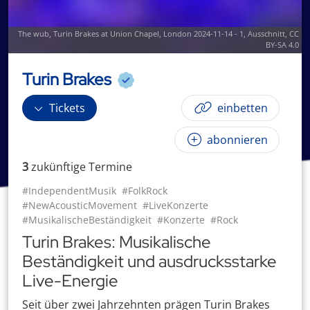
The wub
,
Turin Brakes at Union Chapel, London 2024-11-14 - 1
, Ausschnitt,
CC
BY-SA 4.0
Turin Brakes
Tickets
einbetten
abonnieren
3
zukünftige
Termin
e
#IndependentMusik
#FolkRock
#NewAcousticMovement
#LiveKonzerte
#MusikalischeBeständigkeit
#Konzerte
#Rock
Turin Brakes: Musikalische
Beständigkeit und ausdrucksstarke
Live-Energie
Seit über zwei Jahrzehnten prägen Turin Brakes