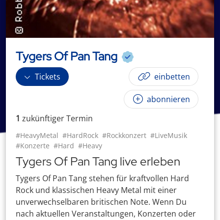
Tygers Of Pan Tang
Tickets
einbetten
abonnieren
1
zukünftige
r
Termin
#HeavyMetal
#HardRock
#Rockkonzert
#LiveMusik
#Konzerte
#Hard
#Heavy
Tygers Of Pan Tang live erleben
Tygers Of Pan Tang stehen für kraftvollen Hard
Rock und klassischen Heavy Metal mit einer
unverwechselbaren britischen Note. Wenn Du
nach aktuellen Veranstaltungen, Konzerten oder