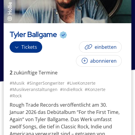
Tyler Ballgame
Tickets
einbetten
abonnieren
2
zukünftige
Termin
e
#Musik
#SingerSongwriter
#LiveKonzerte
#Musikveranstaltungen
#IndieRock
#Konzerte
#Rock
Rough Trade Records veröffentlicht am 30.
Januar 2026 das Debütalbum “For the First Time,
Again“ von Tyler Ballgame. Das Werk umfasst
zwölf Songs, die tief in Classic Rock, Indie und
Americana verwurzelt sind – getragen von