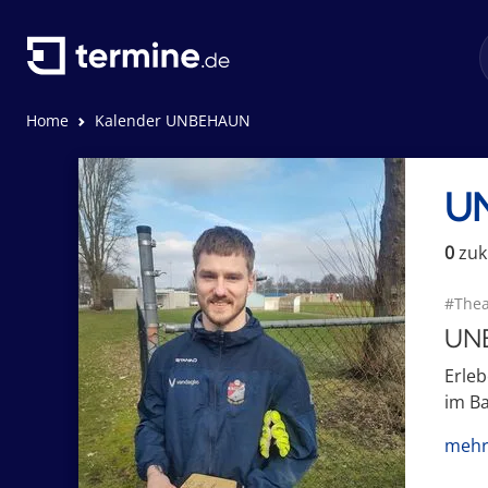
Home
Kalender UNBEHAUN
U
0
zuk
#Thea
UNB
Erleb
im Ba
mehr