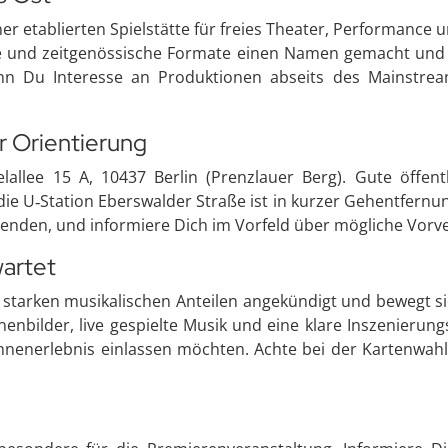
iner etablierten Spielstätte für freies Theater, Performance
lle und zeitgenössische Formate einen Namen gemacht und
enn Du Interesse an Produktionen abseits des Mainstream
r Orientierung
elallee 15 A, 10437 Berlin (Prenzlauer Berg). Gute öffe
die U‑Station Eberswalder Straße ist in kurzer Gehentfernun
enden, und informiere Dich im Vorfeld über mögliche Vorver
artet
 starken musikalischen Anteilen angekündigt und bewegt s
enbilder, live gespielte Musik und eine klare Inszenierun
hnenerlebnis einlassen möchten. Achte bei der Kartenwahl 