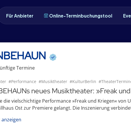
Für Anbieter
Online-Terminbuchungstool
Eve
NBEHAUN
ünftige
Termin
e
ter
#Performance
#Musiktheater
#KulturBerlin
#TheaterTermin
EHAUNs neues Musiktheater: »Freak und
e die vielschichtige Performance »Freak und Kriegen« von
llhaus Ost zur Premiere gelangt. Die Inszenierung verbindet 
 anzeigen