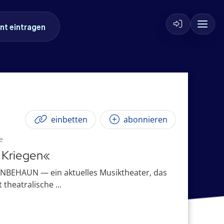
nt eintragen
einbetten
abonnieren
e
 Kriegen«
 UNBEHAUN — ein aktuelles Musiktheater, das
theatralische ...