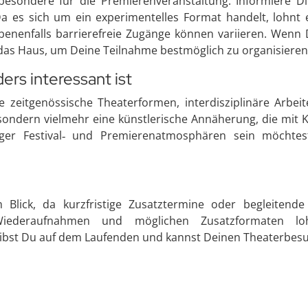
nsbesondere für die Premierenveranstaltung. Informiere 
 es sich um ein experimentelles Format handelt, lohnt e
nenfalls barrierefreie Zugänge können variieren. Wenn Du
 das Haus, um Deine Teilnahme bestmöglich zu organisieren.
rs interessant ist
e zeitgenössische Theaterformen, interdisziplinäre Arbei
 sondern vielmehr eine künstlerische Annäherung, die mit 
iger Festival‑ und Premierenatmosphären sein möchtes
 Blick, da kurzfristige Zusatztermine oder begleitende
Wiederaufnahmen und möglichen Zusatzformaten lo
ibst Du auf dem Laufenden und kannst Deinen Theaterbesuc