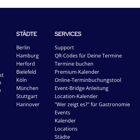
STÄDTE
SERVICES
Berlin
Support
Hamburg
QR-Codes für Deine Termine
Herford
Termine buchen
Bielefeld
Premium-Kalender
st
Köln
Online-Terminbuchungstool
n
München
Event-Bridge Anleitung
n
Stuttgart
Location-Kalender
Hannover
"Wer zeigt es?" für Gastronomie
Events
Kalender
Locations
Städte