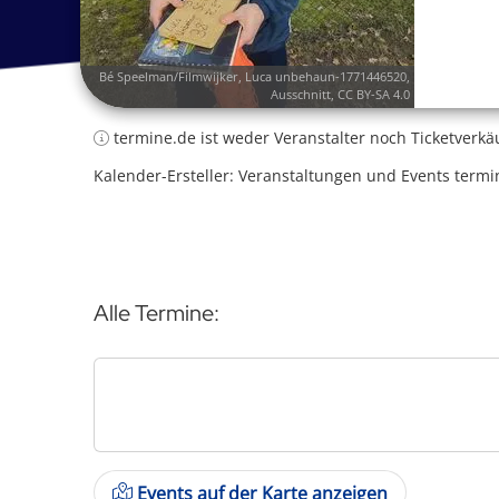
Bé Speelman/Filmwijker,
Luca unbehaun-1771446520
,
Ausschnitt,
CC BY-SA 4.0
termine.de ist weder Veranstalter noch Ticketverkä
Kalender-Ersteller: Veranstaltungen und Events termi
Alle Termine:
Events auf der Karte anzeigen