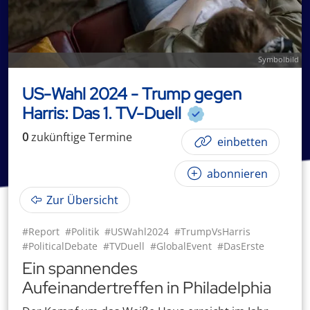
Symbolbild
US-Wahl 2024 - Trump gegen
Harris: Das 1. TV-Duell
0
zukünftige
Termin
e
einbetten
abonnieren
Zur Übersicht
#Report
#Politik
#USWahl2024
#TrumpVsHarris
#PoliticalDebate
#TVDuell
#GlobalEvent
#DasErste
Ein spannendes
Aufeinandertreffen in Philadelphia