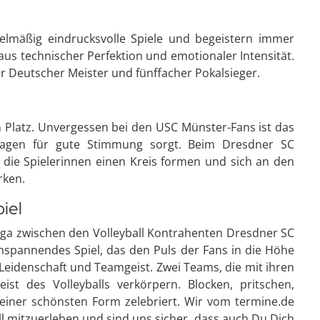
elmäßig eindrucksvolle Spiele und begeistern immer
 aus technischer Perfektion und emotionaler Intensität.
r Deutscher Meister und fünffacher Pokalsieger.
n Platz. Unvergessen bei den USC Münster-Fans ist das
nlagen für gute Stimmung sorgt. Beim Dresdner SC
ie Spielerinnen einen Kreis formen und sich an den
rken.
iel
sliga zwischen den Volleyball Kontrahenten Dresdner SC
spannendes Spiel, das den Puls der Fans in die Höhe
uf Leidenschaft und Teamgeist. Zwei Teams, die mit ihren
ist des Volleyballs verkörpern. Blocken, pritschen,
 seiner schönsten Form zelebriert. Wir vom termine.de
l mitzuerleben und sind uns sicher, dass auch Du Dich