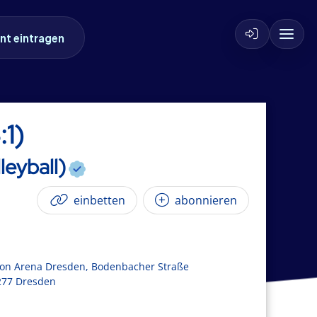
nt eintragen
:1)
leyball)
einbetten
abonnieren
on Arena Dresden, Bodenbacher Straße
277 Dresden