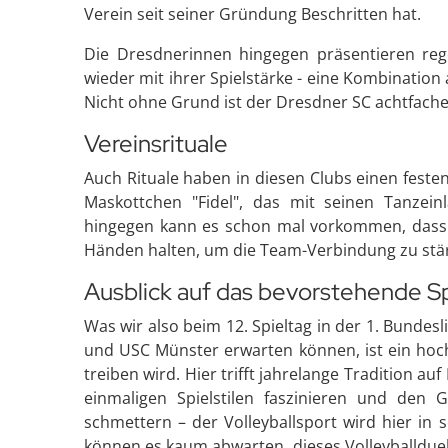
Verein seit seiner Gründung Beschritten hat.
Die Dresdnerinnen hingegen präsentieren reg
wieder mit ihrer Spielstärke - eine Kombination
Nicht ohne Grund ist der Dresdner SC achtfache
Vereinsrituale
Auch Rituale haben in diesen Clubs einen feste
Maskottchen "Fidel", das mit seinen Tanzei
hingegen kann es schon mal vorkommen, dass d
Händen halten, um die Team-Verbindung zu stä
Ausblick auf das bevorstehende Sp
Was wir also beim 12. Spieltag in der 1. Bunde
und USC Münster erwarten können, ist ein hoch
treiben wird. Hier trifft jahrelange Tradition a
einmaligen Spielstilen faszinieren und den Ge
schmettern – der Volleyballsport wird hier in
können es kaum abwarten, dieses Volleyballduel