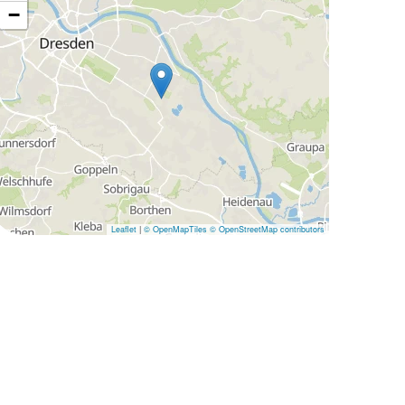
−
Leaflet
|
© OpenMapTiles
© OpenStreetMap contributors