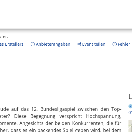
ufer.
s Erstellers
Anbieterangaben
Event teilen
Fehler
L
reude auf das 12. Bundesligaspiel zwischen den Top-
0
er? Diese Begegnung verspricht Hochspannung,
omente. Angesichts der beiden Konkurrenten, die für
icher, dass es ein packendes Spiel geben wird, bei dem