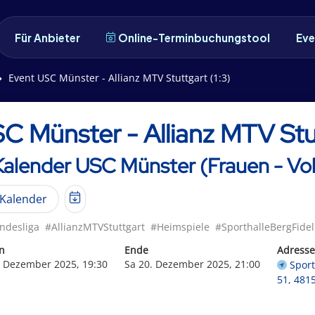
Für Anbieter
Online-Terminbuchungstool
Eve
Event USC Münster - Allianz MTV Stuttgart (1:3)
C Münster - Allianz MTV Stut
Kalender USC Münster (Frauen - Vol
Kalender
ndesliga
#AllianzMTVStuttgart
#Heimspiele
#SporthalleBergFidel
n
Ende
Adresse
. Dezember 2025, 19:30
Sa 20. Dezember 2025, 21:00
Sport
51, 481