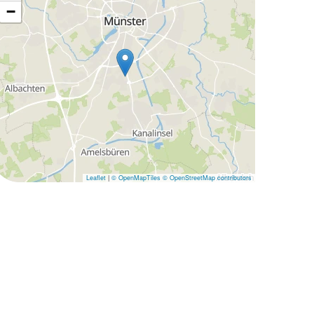
−
Leaflet
|
© OpenMapTiles
© OpenStreetMap contributors