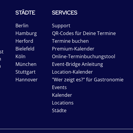
STÄDTE
SERVICES
Berlin
Support
Hamburg
QR-Codes für Deine Termine
Herford
Termine buchen
Bielefeld
Premium-Kalender
st
Köln
Online-Terminbuchungstool
n
München
Event-Bridge Anleitung
n
Stuttgart
Location-Kalender
Hannover
"Wer zeigt es?" für Gastronomie
Events
Kalender
Locations
Städte