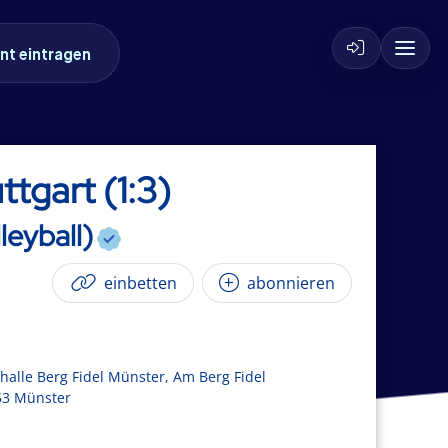
nt eintragen
tgart (1:3)
leyball)
einbetten
abonnieren
halle Berg Fidel Münster, Am Berg Fidel
53 Münster