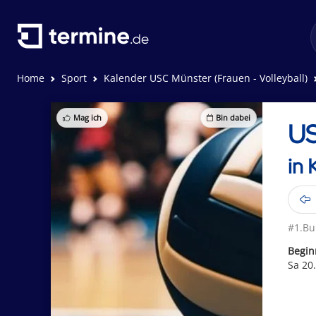
Home
Sport
Kalender USC Münster (Frauen - Volleyball)
Mag ich
Bin dabei
US
in 
#1.Bu
Begin
Sa 20