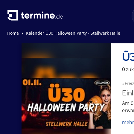
Home
Kalender Ü30 Halloween Party - Stellwerk Halle
Ü3
0
zuk
#Freiz
Ein
Am 01
erwar
mehr