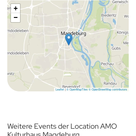
+
−
Leaflet
|
© OpenMapTiles
© OpenStreetMap contributors
Weitere Events der Location AMO
Kulturhaus Magdeburg