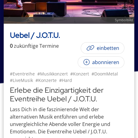
Symbolbild
Uebel / J.O.T.U.
0
zukünftige
Termin
e
einbetten
abonnieren
#Eventreihe
#Musikkonzert
#Konzert
#DoomMetal
#LiveMusik
#Konzerte
#Hard
Erlebe die Einzigartigkeit der
Eventreihe Uebel / J.O.T.U.
Lass Dich in die faszinierende Welt der
alternativen Musik entführen und erlebe
unvergleichliche Abende voller Energie und
Emotionen. Die Eventreihe Uebel / J.O.T.U.