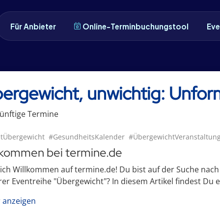
Für Anbieter
Online-Terminbuchungstool
Eve
ergewicht, unwichtig: Unfor
ünftige
Termin
e
tÜbergewicht
#GesundheitsKalender
#ÜbergewichtVeranstaltun
lkommen bei termine.de
lich Willkommen auf termine.de! Du bist auf der Suche na
er Eventreihe "Übergewicht"? In diesem Artikel findest Du ei
 anzeigen