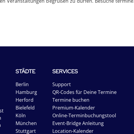
ten Veranstaltungen begrüßen zu dürfen. Besuche termine.
STÄDTE
SERVICES
Berlin
Support
Hamburg
QR-Codes für Deine Termine
Herford
Termine buchen
Bielefeld
Premium-Kalender
st
Köln
Online-Terminbuchungstool
n
München
Event-Bridge Anleitung
n
Stuttgart
Location-Kalender