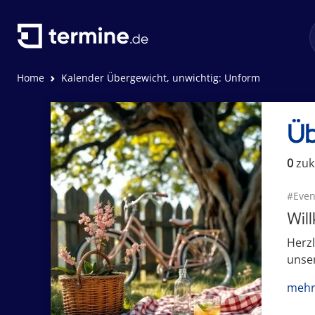
Home
Kalender Übergewicht, unwichtig: Unform
Üb
0
zuk
#Even
Wil
Herz
unser
mehr