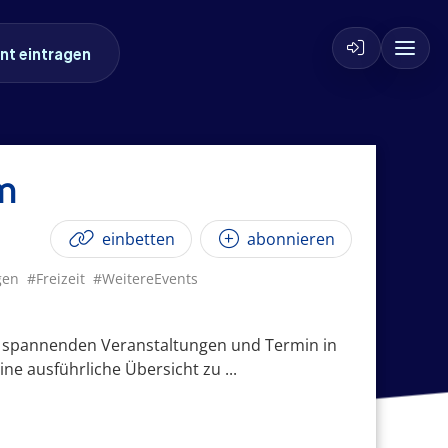
nt eintragen
m
einbetten
abonnieren
gen
#Freizeit
#WeitereEvents
ch spannenden Veranstaltungen und Termin in
ne ausführliche Übersicht zu ...