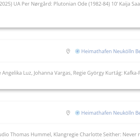
(2025) UA Per Nørgård: Plutonian Ode (1982-84) 10‘ Kaija Saa
Heimathafen Neukölln Ber
ne Angelika Luz, Johanna Vargas, Regie György Kurtág: Kafka
Heimathafen Neukölln Ber
io Thomas Hummel, Klangregie Charlotte Seither: Never real