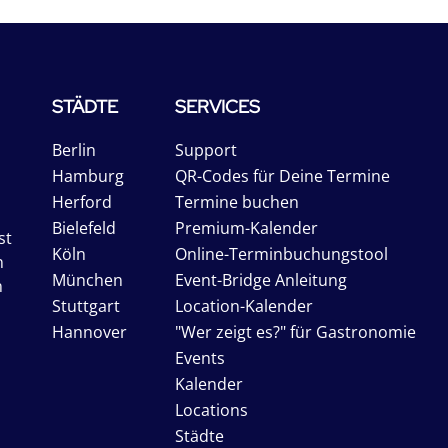
STÄDTE
SERVICES
Berlin
Support
Hamburg
QR-Codes für Deine Termine
Herford
Termine buchen
Bielefeld
Premium-Kalender
st
Köln
Online-Terminbuchungstool
n
München
Event-Bridge Anleitung
n
Stuttgart
Location-Kalender
Hannover
"Wer zeigt es?" für Gastronomie
Events
Kalender
Locations
Städte