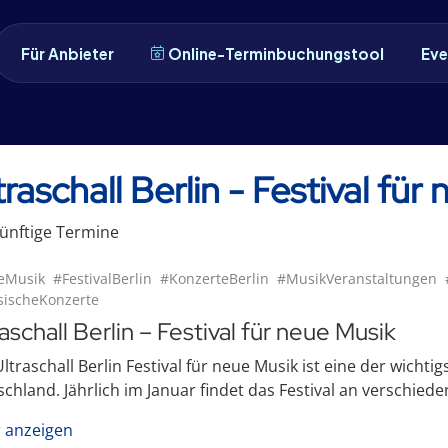
Für Anbieter
Online-Terminbuchungstool
Eve
traschall Berlin - Festival fü
ünftige
Termin
e
eMusik
#FestivalBerlin
#KonzerteBerlin
#MusikVeranstaltungen
sischeKonzerte
aschall Berlin – Festival für neue Musik
ltraschall Berlin Festival für neue Musik ist eine der wichti
chland. Jährlich im Januar findet das Festival an verschieden
 anzeigen