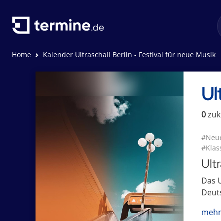
Home
Kalender Ultraschall Berlin - Festival für neue Musik
Ul
0
zuk
#Neu
#Klas
Ultr
Das U
Deuts
mehr