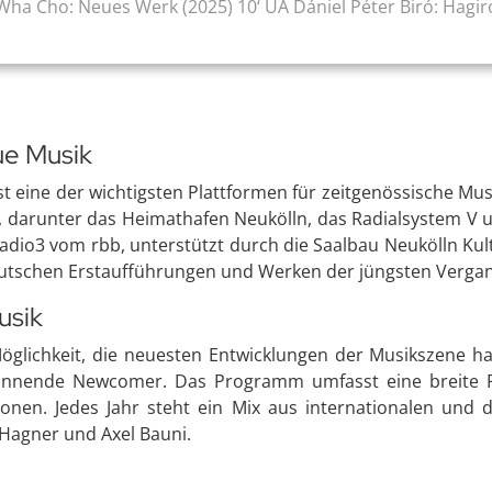
ha Cho: Neues Werk (2025) 10‘ UA Dániel Péter Biró: Hagiro
eue Musik
ist eine der wichtigsten Plattformen für zeitgenössische Mus
tt, darunter das Heimathafen Neukölln, das Radialsystem V
radio3 vom rbb, unterstützt durch die Saalbau Neukölln Kul
eutschen Erstaufführungen und Werken der jüngsten Vergan
usik
e Möglichkeit, die neuesten Entwicklungen der Musikszene h
annende Newcomer. Das Programm umfasst eine breite Pa
onen. Jedes Jahr steht ein Mix aus internationalen und
Hagner und Axel Bauni.