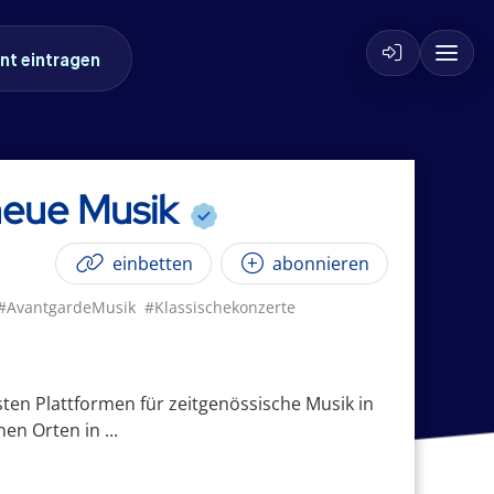
nt eintragen
r neue Musik
einbetten
abonnieren
#AvantgardeMusik
#Klassischekonzerte
gsten Plattformen für zeitgenössische Musik in
en Orten in ...