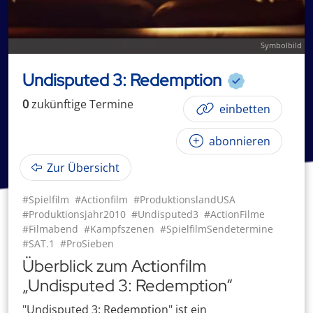
Symbolbild
Undisputed 3: Redemption
0
zukünftige
Termin
e
einbetten
abonnieren
Zur Übersicht
#Spielfilm
#Actionfilm
#ProduktionslandUSA
#Produktionsjahr2010
#Undisputed3
#ActionFilme
#Filmabend
#Kampfszenen
#SpielfilmSendetermine
#SAT.1
#ProSieben
Überblick zum Actionfilm
„Undisputed 3: Redemption“
"Undisputed 3: Redemption" ist ein