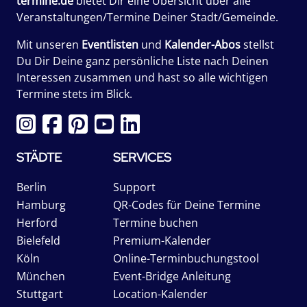
termine.de
bietet Dir eine Übersicht über alle
Veranstaltungen/Termine Deiner Stadt/Gemeinde.
Mit unseren
Eventlisten
und
Kalender-Abos
stellst
Du Dir Deine ganz persönliche Liste nach Deinen
Interessen zusammen und hast so alle wichtigen
Termine stets im Blick.
STÄDTE
SERVICES
Berlin
Support
Hamburg
QR-Codes für Deine Termine
Herford
Termine buchen
Bielefeld
Premium-Kalender
Köln
Online-Terminbuchungstool
München
Event-Bridge Anleitung
Stuttgart
Location-Kalender