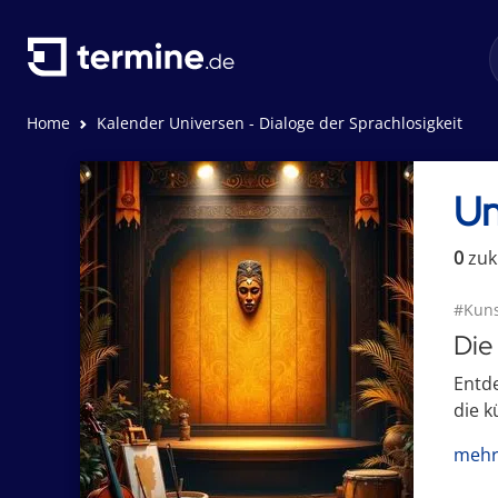
Home
Kalender Universen - Dialoge der Sprachlosigkeit
Un
0
zuk
#Kuns
Die
Entde
die k
mehr