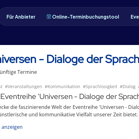
Für Anbieter
Online-Terminbuchungstool
Eve
iversen - Dialoge der Sprach
ünftige
Termin
e
t
#Veranstaltungen
#Kommunikation
#Sprachlosigkeit
#Dialog
 Eventreihe 'Universen - Dialoge der Sprach
cke die faszinierende Welt der Eventreihe 'Universen - Dialog
ünstlerische und kommunikative Vielfalt unserer Zeit bietet. .
 anzeigen