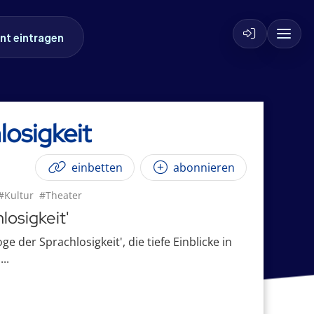
nt eintragen
losigkeit
einbetten
abonnieren
#Kultur
#Theater
losigkeit'
e der Sprachlosigkeit', die tiefe Einblicke in
..