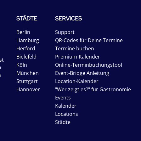
STÄDTE
SERVICES
Berlin
Support
Hamburg
QR-Codes für Deine Termine
Herford
Termine buchen
Bielefeld
Premium-Kalender
st
Köln
Online-Terminbuchungstool
n
München
Event-Bridge Anleitung
n
Stuttgart
Location-Kalender
Hannover
"Wer zeigt es?" für Gastronomie
Events
Kalender
Locations
Städte