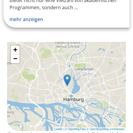
bietet nicht nur eine Vielzahl von akademischen
Programmen, sondern auch ...
mehr anzeigen
+
−
Leaflet
|
© OpenMapTiles
© OpenStreetMap contributors