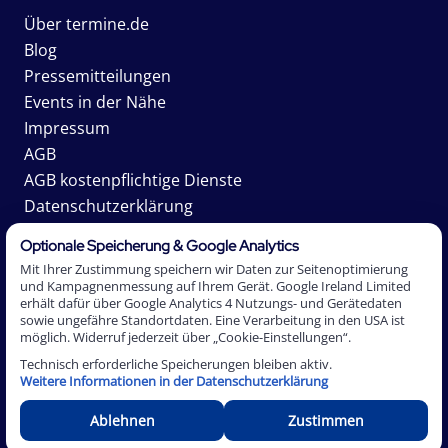
Über termine.de
Blog
Pressemitteilungen
Events in der Nähe
Impressum
AGB
AGB kostenpflichtige Dienste
Datenschutzerklärung
Karriere
Optionale Speicherung & Google Analytics
Mit Ihrer Zustimmung speichern wir Daten zur Seitenoptimierung
und Kampagnenmessung auf Ihrem Gerät. Google Ireland Limited
erhält dafür über Google Analytics 4 Nutzungs- und Gerätedaten
2026 Termine.de AG. *Affiliate-Links sind mit einem
sowie ungefähre Standortdaten. Eine Verarbeitung in den USA ist
Sternchen (*) gekennzeichnet, vorläufige Termine mit einer
möglich. Widerruf jederzeit über „Cookie-Einstellungen“.
Tilde (~). Als Affiliate-Partner verdienen wir an
Technisch erforderliche Speicherungen bleiben aktiv.
qualifizierten Verkäufen. Datums- und Zeitangaben:
Weitere Informationen in der Datenschutzerklärung
Zeitzone Europa/Berlin.
Ablehnen
Zustimmen