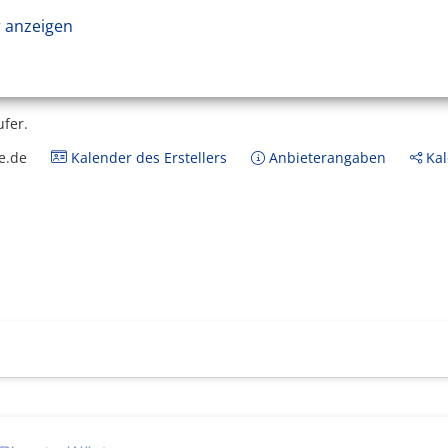
 anzeigen
ufer.
e.de
Kalender des Erstellers
Anbieterangaben
Kal