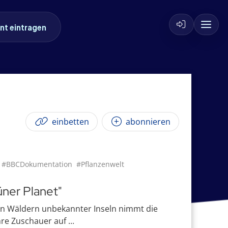
nt eintragen
einbetten
abonnieren
#BBCDokumentation
#Pflanzenwelt
üner Planet"
en Wäldern unbekannter Inseln nimmt die
e Zuschauer auf ...