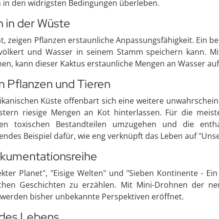
n in den widrigsten Bedingungen überleben.
n in der Wüste
 zeigen Pflanzen erstaunliche Anpassungsfähigkeit. Ein bee
lkert und Wasser in seinem Stamm speichern kann. Mit H
n, kann dieser Kaktus erstaunliche Mengen an Wasser au
 Pflanzen und Tieren
xikanischen Küste offenbart sich eine weitere unwahrschei
estern riesige Mengen an Kot hinterlassen. Für die meist
en toxischen Bestandteilen umzugehen und die entha
ndes Beispiel dafür, wie eng verknüpft das Leben auf "Uns
okumentationsreihe
ter Planet", "Eisige Welten" und "Sieben Kontinente - Ein
chen Geschichten zu erzählen. Mit Mini-Drohnen der ne
, werden bisher unbekannte Perspektiven eröffnet.
r des Lebens