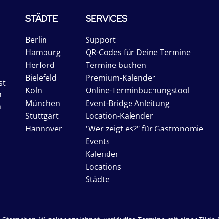
STÄDTE
SERVICES
Berlin
Support
Hamburg
QR-Codes für Deine Termine
Herford
Termine buchen
Bielefeld
Premium-Kalender
st
Köln
Online-Terminbuchungstool
n
München
Event-Bridge Anleitung
n
Stuttgart
Location-Kalender
Hannover
"Wer zeigt es?" für Gastronomie
Events
Kalender
Locations
Städte