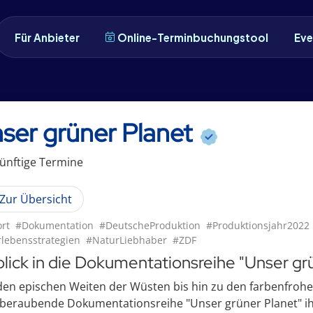
Für Anbieter
Online-Terminbuchungstool
Eve
ser grüner Planet
ünftige
Termin
e
Zur Übersicht
rt
#Dokumentation
#DeutscheProduktion
#Produktionsjahr2022
lebensstrategien
#NaturLiebhaber
#ZDF
blick in die Dokumentationsreihe "Unser gr
den epischen Weiten der Wüsten bis hin zu den farbenfroh
beraubende Dokumentationsreihe "Unser grüner Planet" ihr