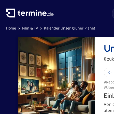
Home
Film & TV
Kalender Unser grüner Planet
Un
0
zuk
#Repo
#Über
Ein
Von 
atem