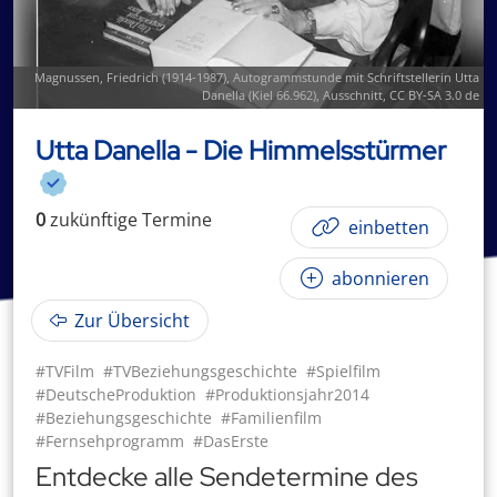
Magnussen, Friedrich (1914-1987),
Autogrammstunde mit Schriftstellerin Utta
Danella (Kiel 66.962)
, Ausschnitt,
CC BY-SA 3.0 de
Utta Danella - Die Himmelsstürmer
0
zukünftige
Termin
e
einbetten
abonnieren
Zur Übersicht
#TVFilm
#TVBeziehungsgeschichte
#Spielfilm
#DeutscheProduktion
#Produktionsjahr2014
#Beziehungsgeschichte
#Familienfilm
#Fernsehprogramm
#DasErste
Entdecke alle Sendetermine des