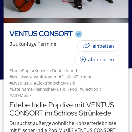
VENTUS CONSORT
0
zukünftige
Termin
e
einbetten
abonnieren
#IndiePop
#KonzerteDeutschland
#Musikveranstaltungen
#FestivalTermine
#LiveMusik
#ElektronischeMusik
#LateinamerikanischeMusik
#Pop
#Electronic
#AlteMusik
Erlebe Indie Pop live mit VENTUS
CONSORT im Schloss Strünkede
Du suchst außergewöhnliche Konzerterlebnisse
mit frischer Indie Pop Musik? VENTUS CONSORT