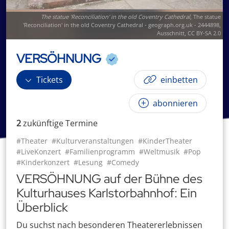
The statue 'Reconciliation' in the old Coventry Cathedral
,
The statue
'Reconciliation' in the old Coventry Cathedral - geograph.org.uk - 2444898
,
Ausschnitt,
CC BY-SA 2.0
VERSÖHNUNG
Tickets
einbetten
abonnieren
2
zukünftige
Termin
e
#Theater
#Kulturveranstaltungen
#KinderTheater
#LiveKonzert
#Familienprogramm
#Weltmusik
#Pop
#Kinderkonzert
#Lesung
#Comedy
VERSÖHNUNG auf der Bühne des
Kulturhauses Karlstorbahnhof: Ein
Überblick
Du suchst nach besonderen Theatererlebnissen