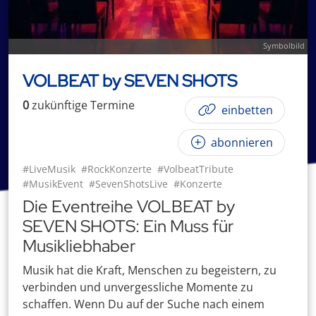
Symbolbild
VOLBEAT by SEVEN SHOTS
0
zukünftige
Termin
e
einbetten
abonnieren
#LiveMusik
#RockKonzerte
#VolbeatTribute
#MusikEvent
#SevenShotsLive
#Konzerte
Die Eventreihe VOLBEAT by
SEVEN SHOTS: Ein Muss für
Musikliebhaber
Musik hat die Kraft, Menschen zu begeistern, zu
verbinden und unvergessliche Momente zu
schaffen. Wenn Du auf der Suche nach einem