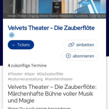
Velvets Theater
,
Eingang Velvets Theater Wiesbaden
, Ausschnitt,
CC BY-SA 4.0
Velvets Theater - Die Zauberflöte
Tickets
einbetten
abonnieren
4
zukünftige
Termin
e
#Theater
#Oper
#DieZauberflöte
#Kulturveranstaltung
#Familientheater
Velvets Theater – Die Zauberflöte:
Märchenhafte Bühne voller Musik
und Magie
Wenn Du nach einem besonderen