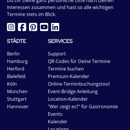
Du Dir Deine ganz persönliche Liste nach Deinen
Interessen zusammen und hast so alle wichtigen
Termine stets im Blick.
STÄDTE
SERVICES
Berlin
Support
Hamburg
QR-Codes für Deine Termine
Herford
Termine buchen
Bielefeld
Premium-Kalender
Köln
Online-Terminbuchungstool
München
Event-Bridge Anleitung
Stuttgart
Location-Kalender
Hannover
"Wer zeigt es?" für Gastronomie
Events
Kalender
Locations