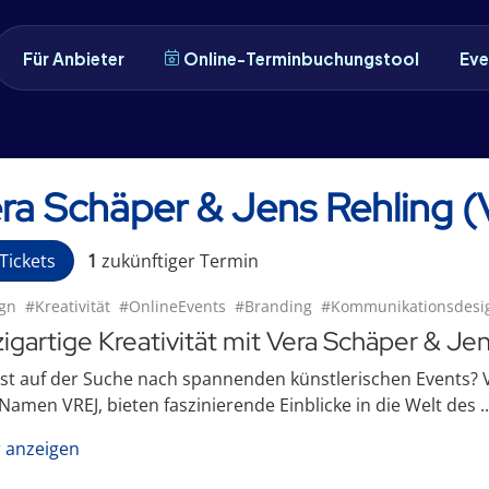
Für Anbieter
Online-Terminbuchungstool
Eve
ra Schäper & Jens Rehling 
Tickets
1
zukünftige
r
Termin
gn
#Kreativität
#OnlineEvents
#Branding
#Kommunikationsdesi
zigartige Kreativität mit Vera Schäper & Je
st auf der Suche nach spannenden künstlerischen Events? 
amen VREJ, bieten faszinierende Einblicke in die Welt des ..
 anzeigen