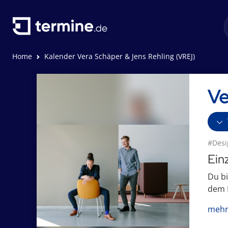
Home
Kalender Vera Schäper & Jens Rehling (VREJ)
Ve
#Desi
Ein
Du bi
dem N
mehr