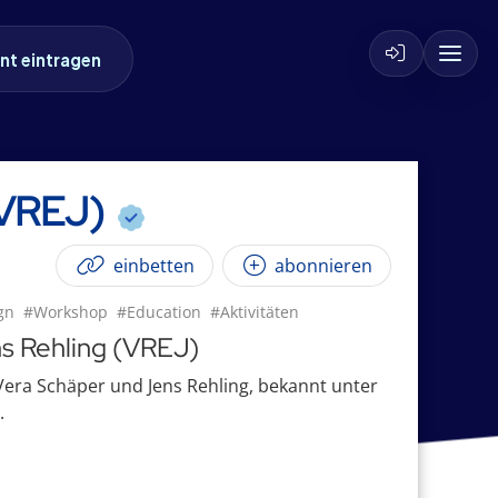
nt eintragen
(VREJ)
einbetten
abonnieren
gn
#Workshop
#Education
#Aktivitäten
ns Rehling (VREJ)
Vera Schäper und Jens Rehling, bekannt unter
.