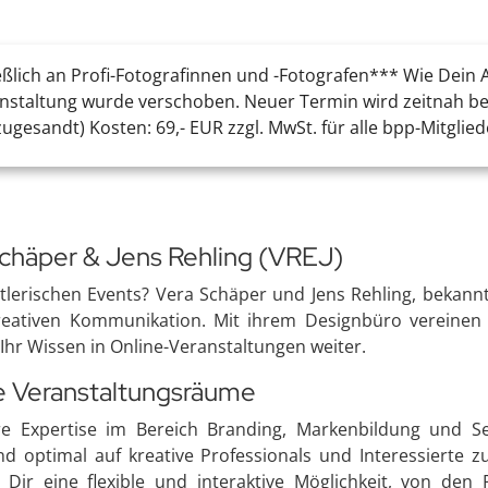
eßlich an Profi-Fotografinnen und -Fotografen*** Wie Dein A
anstaltung wurde verschoben. Neuer Termin wird zeitnah be
esandt) Kosten: 69,- EUR zzgl. MwSt. für alle bpp-Mitglieder
 Schäper & Jens Rehling (VREJ)
lerischen Events? Vera Schäper und Jens Rehling, bekann
kreativen Kommunikation. Mit ihrem Designbüro vereinen 
hr Wissen in Online-Veranstaltungen weiter.
le Veranstaltungsräume
re Expertise im Bereich Branding, Markenbildung und S
 optimal auf kreative Professionals und Interessierte zug
Dir eine flexible und interaktive Möglichkeit, von den