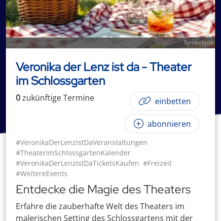
Symbolbild
Veronika der Lenz ist da - Theater
im Schlossgarten
0
zukünftige
Termin
e
einbetten
abonnieren
#VeronikaDerLenzIstDaVeranstaltungen
#TheaterImSchlossgartenKalender
#VeronikaDerLenzIstDaTicketsKaufen
#Freizeit
#WeitereEvents
Entdecke die Magie des Theaters
Erfahre die zauberhafte Welt des Theaters im
malerischen Setting des Schlossgartens mit der