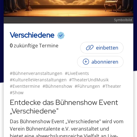
Symbolbild
Verschiedene
0
zukünftige
Termin
e
einbetten
abonnieren
#Bühnenveranstaltungen
#LiveEvents
#KulturelleVeranstaltungen
#TheaterUndMusik
#Eventtermine
#Bühnenshow
#Führungen
#Theater
#Show
Entdecke das Bühnenshow Event
„Verschiedene"
Das Bühnenshow Event „Verschiedene" wird vom
Verein Bühnentalente e.V. veranstaltet und
bietet eine abwechslungsreiche Vielfalt an Live-