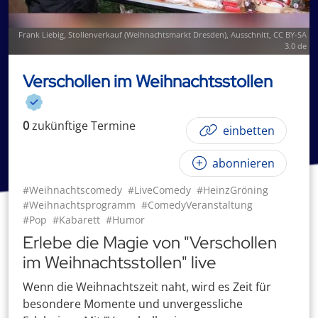
Frank Liebig
,
Stollenverkauf (Weihnachtsmarkt Dresden)
, Ausschnitt,
CC BY-SA
3.0 de
Verschollen im Weihnachtsstollen
0
zukünftige
Termin
e
einbetten
abonnieren
#Weihnachtscomedy
#LiveComedy
#HeinzGröning
#Weihnachtsprogramm
#ComedyVeranstaltung
#Pop
#Kabarett
#Humor
Erlebe die Magie von "Verschollen
im Weihnachtsstollen" live
Wenn die Weihnachtszeit naht, wird es Zeit für
besondere Momente und unvergessliche