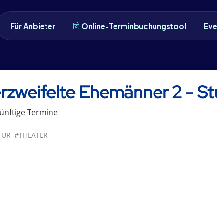
Für Anbieter
Online-Terminbuchungstool
Eve
rzweifelte Ehemänner 2 - St
ünftige
Termin
e
TUR
#THEATER