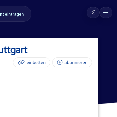
nt eintragen
uttgart
einbetten
abonnieren