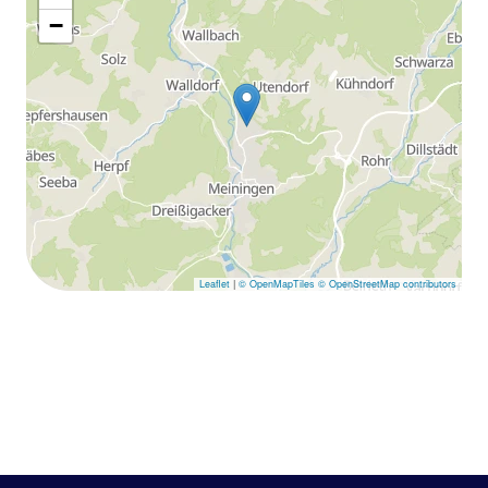
−
Leaflet
|
© OpenMapTiles
© OpenStreetMap contributors