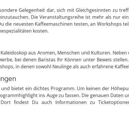
esondere Gelegenheit dar, sich mit Gleichgesinnten zu tref
 einzutauchen. Die Veranstaltungsreihe ist mehr als nur ein
 Du die neuesten Kaffeemaschinen testen, an Workshops te
eespezialitäten kosten.
als Kaleidoskop aus Aromen, Menschen und Kulturen. Neben
e, bei denen Baristas Ihr Können unter Beweis stellen. D
hops, in denen sowohl Neulinge als auch erfahrene Kaffee
ungen
e und bietet ein dichtes Programm. Um keinen der Höhepunkt
rogrammhighlight ins Auge zu fassen. Die genauen Daten un
t. Dort findest Du auch Informationen zu Ticketoptione