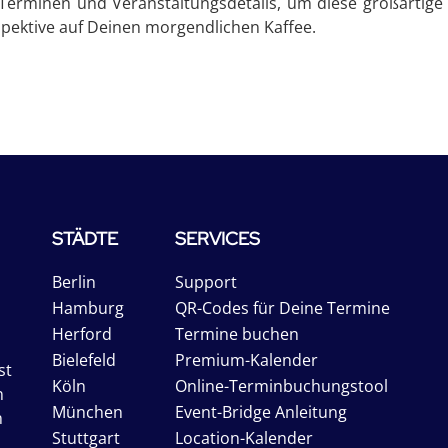
Terminen und Veranstaltungsdetails, um diese großartige 
rspektive auf Deinen morgendlichen Kaffee.
STÄDTE
SERVICES
Berlin
Support
Hamburg
QR-Codes für Deine Termine
Herford
Termine buchen
Bielefeld
Premium-Kalender
st
Köln
Online-Terminbuchungstool
n
München
Event-Bridge Anleitung
n
Stuttgart
Location-Kalender