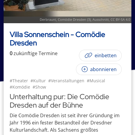
Derbrauni
,
Comödie Dresden (3)
, Ausschnitt,
CC BY-SA 4.0
Villa Sonnenschein - Comödie
Dresden
0
zukünftige
Termin
e
einbetten
abonnieren
#Theater
#Kultur
#Veranstaltungen
#Musical
#Komödie
#Show
Unterhaltung pur: Die Comödie
Dresden auf der Bühne
Die Comödie Dresden ist seit ihrer Gründung im
Jahr 1996 ein fester Bestandteil der Dresdner
Kulturlandschaft. Als Sachsens größtes