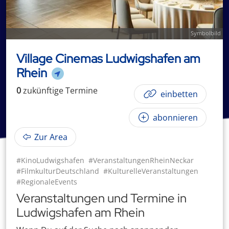
Symbolbild
Village Cinemas Ludwigshafen am
Rhein
0
zukünftige
Termin
e
einbetten
abonnieren
Zur Area
#KinoLudwigshafen
#VeranstaltungenRheinNeckar
#FilmkulturDeutschland
#KulturelleVeranstaltungen
#RegionaleEvents
Veranstaltungen und Termine in
Ludwigshafen am Rhein