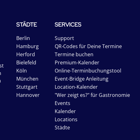
STÄDTE
SERVICES
Berlin
Support
Hamburg
QR-Codes für Deine Termine
Herford
Termine buchen
Bielefeld
Premium-Kalender
st
Köln
Online-Terminbuchungstool
n
München
Event-Bridge Anleitung
n
Stuttgart
Location-Kalender
Hannover
"Wer zeigt es?" für Gastronomie
Events
Kalender
Locations
Städte