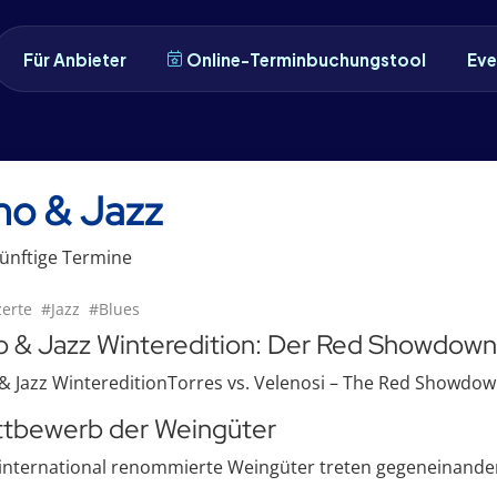
Für Anbieter
Online-Terminbuchungstool
Eve
no & Jazz
ünftige
Termin
e
erte
#Jazz
#Blues
o & Jazz Winteredition: Der Red Showdown
& Jazz WintereditionTorres vs. Velenosi – The Red Showdow
tbewerb der Weingüter
international renommierte Weingüter treten gegeneinander a