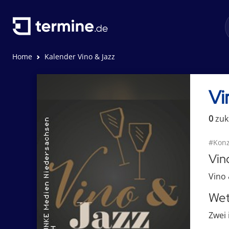
Home
Kalender Vino & Jazz
Vi
0
zuk
#Konz
Vin
Vino 
Wet
Zwei 