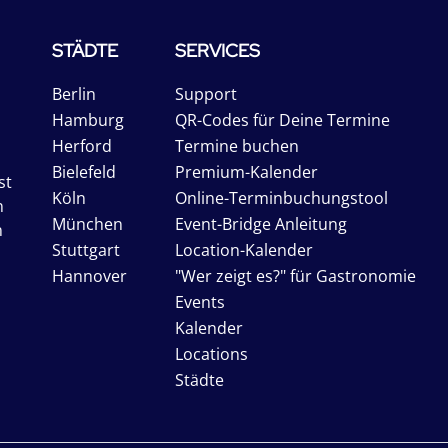
STÄDTE
SERVICES
Berlin
Support
Hamburg
QR-Codes für Deine Termine
Herford
Termine buchen
Bielefeld
Premium-Kalender
st
Köln
Online-Terminbuchungstool
n
München
Event-Bridge Anleitung
n
Stuttgart
Location-Kalender
Hannover
"Wer zeigt es?" für Gastronomie
Events
Kalender
Locations
Städte