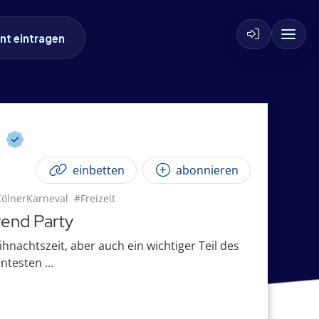
nt eintragen
y
einbetten
abonnieren
ölnerKarneval
#Freizeit
vend Party
hnachtszeit, aber auch ein wichtiger Teil des
ntesten ...