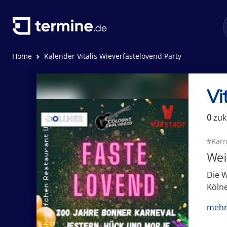
Home
Kalender Vitalis Wieverfastelovend Party
Vi
0
zuk
#Karn
Wei
Die W
Kölne
mehr