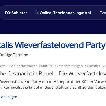
Für Anbieter
Online-Terminbuchungstool
Eve
talis Wieverfastelovend Part
ünftige
Termin
e
eval
#Weiberfastnacht
#KulturelleVeranstaltungen
#Künstler
#K
berfastnacht in Beuel – Die Wieverfastelo
ieverfastelovend Party ist ein Höhepunkt der Kölner Vorwei
r Karnevals. Sie findet in Beuel statt und zählt zu den bekan
 anzeigen