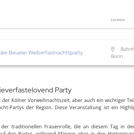
Location
Bahnh
äre Beueler Weiberfastnachtsparty
Bonn
ieverfastelovend Party
der Kölner Vorweihnachtszeit, aber auch ein wichtiger Teil 
t-Partys der Region. Diese Veranstaltung ist ein Highlig
 der traditionellen Frauenrolle, die an diesem Tag in d
auf den Partys, während Männer eher in den Hintergrund