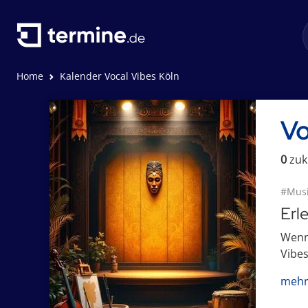
Home
Kalender Vocal Vibes Köln
Vo
0
zuk
#Musi
Erl
Wenn 
Vibes
mehr