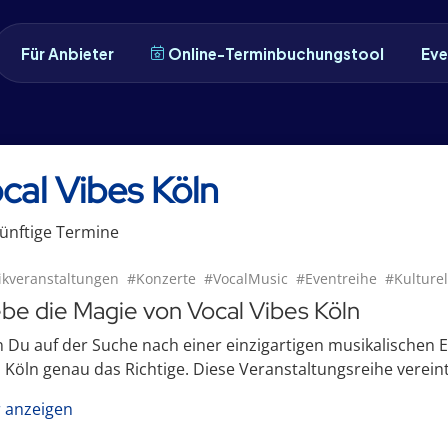
Für Anbieter
Online-Terminbuchungstool
Eve
cal Vibes Köln
ünftige
Termin
e
kveranstaltungen
#Konzerte
#VocalMusic
#Eventreihe
#Kulture
ebe die Magie von Vocal Vibes Köln
Du auf der Suche nach einer einzigartigen musikalischen Er
 Köln genau das Richtige. Diese Veranstaltungsreihe vereint
 anzeigen