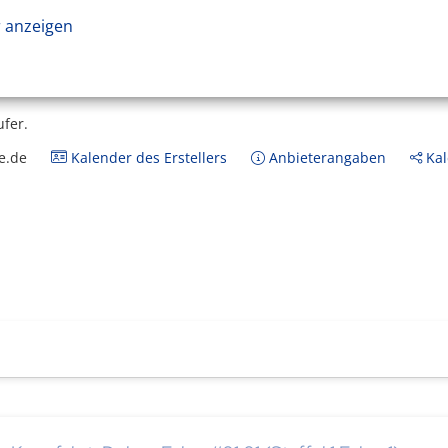
 anzeigen
ufer.
e.de
Kalender des Erstellers
Anbieterangaben
Kal