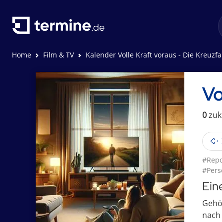
Home
Film & TV
Kalender Volle Kraft voraus - Die Kreuzf
Vo
0
zuk
#Repo
#Pers
Ein
Gehör
nach 