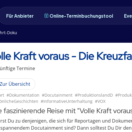
Für Anbieter
Online-Terminbuchungstool
Eve
ahrt-Doku
lle Kraft voraus - Die Kreuz
ünftige
Termin
e
Zur Übersicht
rt
#Dokumentation
#Docutainment
#ProduktionslandD
#Produk
önlicheGeschichten
#InformativeUnterhaltung
#VOX
e faszinierende Reise mit "Volle Kraft vorau
st Du zu denjenigen, die sich für Reportagen und Dokumen
spannendem Docutainment sind? Dann solltest Du Dir den f