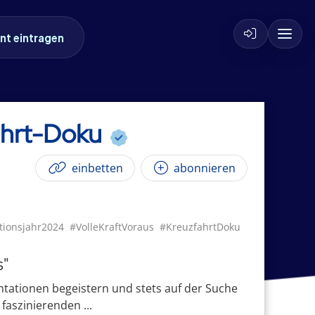
nt eintragen
fahrt-Doku
einbetten
abonnieren
tionsjahr2024
#VolleKraftVoraus
#KreuzfahrtDoku
s"
tationen begeistern und stets auf der Suche
aszinierenden ...