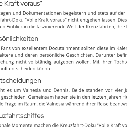
e Kraft voraus"
ortagen und Dokumentationen begeistern und stets auf d
fahrt-Doku "Volle Kraft voraus" nicht entgehen lassen. Die
gen Einblick in die faszinierende Welt der Kreuzfahrten, i
önlichkeiten
e Fans von exzellentem Docutainment sollten diese im Kal
ktere und deren persönliche Geschichten. Darunter befin
iehung nicht vollständig aufgeben wollen. Mit ihrer Tocht
kunft entscheiden könnte.
ntscheidungen
ht es um Valnesia und Dennis. Beide standen vor vier Ja
 geschieden. Gemeinsam haben sie in den letzten Jahren H
e Frage im Raum, die Valnesia während ihrer Reise beantwor
euzfahrtschiffes
ionale Momente machen die Kreuzfahrt-Doku "Volle Kraft 