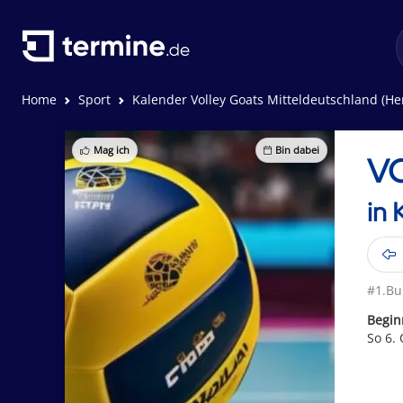
Home
Sport
Kalender Volley Goats Mitteldeutschland (Herren - 
Mag ich
Bin dabei
VC
in 
#1.Bu
Begin
So 6.