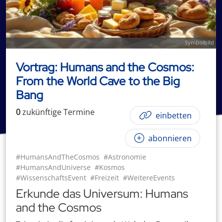
Symbolbild
Vortrag: Humans and the Cosmos:
From the World Cave to the Big
Bang
0
zukünftige
Termin
e
einbetten
abonnieren
#HumansAndTheCosmos
#Astronomie
#HumansAndUniverse
#Kosmos
#WissenschaftsEvent
#Freizeit
#WeitereEvents
Erkunde das Universum: Humans
and the Cosmos