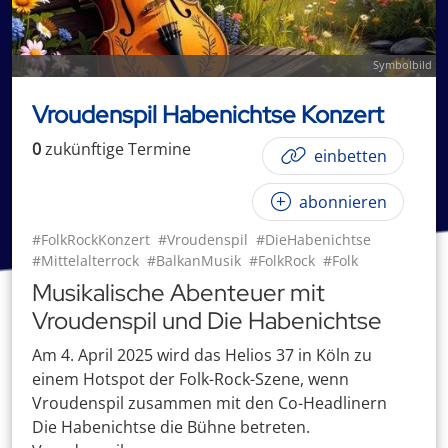
Symbolbild
Vroudenspil Habenichtse Konzert
0
zukünftige
Termin
e
einbetten
abonnieren
#FolkRockKonzert
#Vroudenspil
#DieHabenichtse
#Mittelalterrock
#BalkanMusik
#FolkRock
#Folk
Musikalische Abenteuer mit
Vroudenspil und Die Habenichtse
Am 4. April 2025 wird das Helios 37 in Köln zu
einem Hotspot der Folk-Rock-Szene, wenn
Vroudenspil zusammen mit den Co-Headlinern
Die Habenichtse die Bühne betreten.