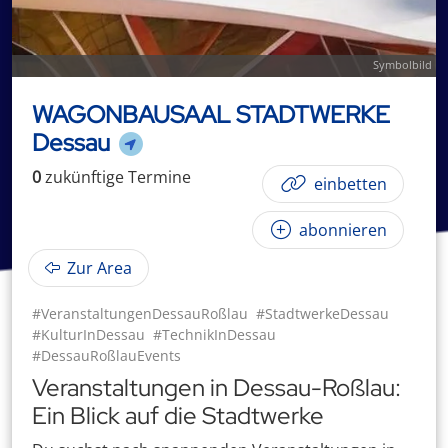
Symbolbild
WAGONBAUSAAL STADTWERKE
Dessau
0
zukünftige
Termin
e
einbetten
abonnieren
Zur Area
#VeranstaltungenDessauRoßlau
#StadtwerkeDessau
#KulturInDessau
#TechnikInDessau
#DessauRoßlauEvents
Veranstaltungen in Dessau-Roßlau:
Ein Blick auf die Stadtwerke