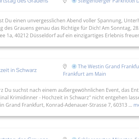
urtstag des Grauens
Steigenberger Parkhotel D
lst Du einen unvergesslichen Abend voller Spannung, Unter
tag des Grauens genau das Richtige für Dich! Am Sonntag, 2
ee 1a, 40212 Düsseldorf auf ein einzigartiges Erlebnis freue
The Westin Grand Frankfu
zeit in Schwarz
Frankfurt am Main
arz Du suchst nach einem außergewöhnlichen Event, das Ente
inal Krimidinner - Hochzeit in Schwarz" nicht entgehen lass
in Grand Frankfurt, Konrad-Adenauer-Strasse 7, 60313 ...
me