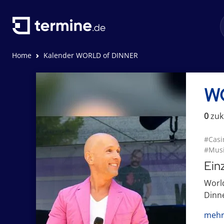
Home
Kalender WORLD of DINNER
W
0
zuk
#Casi
#Musi
Ein
World
Dinne
mehr