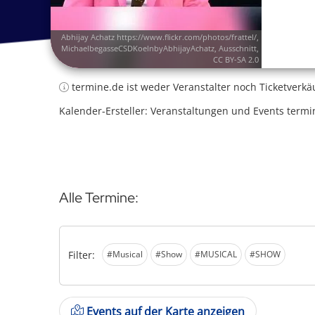
Abhijay Achatz
https://www.flickr.com/photos/frattel/
,
MichaelbegasseCSDKoelnbyAbhijayAchatz
, Ausschnitt,
CC BY-SA 2.0
termine.de ist weder Veranstalter noch Ticketverkä
Kalender-Ersteller: Veranstaltungen und Events termi
Alle Termine:
Filter:
#Musical
#Show
#MUSICAL
#SHOW
Events auf der Karte anzeigen