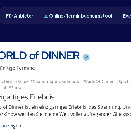
Für Anbieter
Online-Terminbuchungstool
Eve
ORLD of DINNER
ünftige
Termin
e
noDinnerShow
#SpannungUndKulinarik
#WorldOfDinner
#Spiele
cal
#Show
zigartiges Erlebnis
 of Dinner ist ein einzigartiges Erlebnis, das Spannung, Unt
r-Show werden Sie in eine Welt voller aufregender Glücksspi
 anzeigen