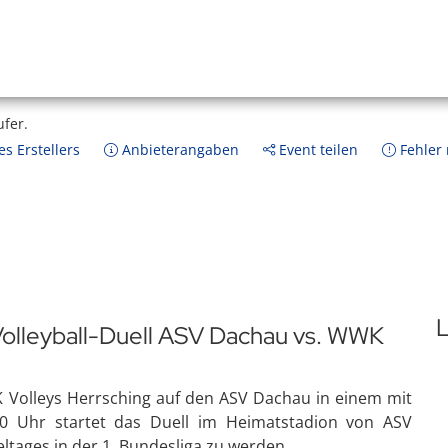
ufer.
s Erstellers
Anbieterangaben
Event teilen
Fehler
L
olleyball-Duell ASV Dachau vs. WWK
 Volleys Herrsching auf den ASV Dachau in einem mit
0 Uhr startet das Duell im Heimatstadion von ASV
eltages in der 1. Bundesliga zu werden.