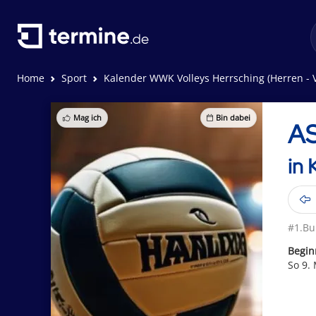
Home
Sport
Kalender WWK Volleys Herrsching (Herren - V
Mag ich
Bin dabei
AS
in 
#1.Bu
Begin
So 9.