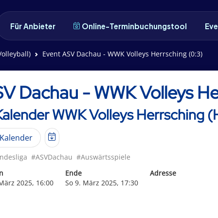
Für Anbieter
Online-Terminbuchungstool
Eve
olleyball)
Event ASV Dachau - WWK Volleys Herrsching (0:3)
V Dachau - WWK Volleys Her
Kalender WWK Volleys Herrsching (H
Kalender
ndesliga
#ASVDachau
#Auswärtsspiele
n
Ende
Adresse
 März 2025, 16:00
So 9. März 2025, 17:30