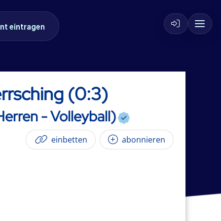
nt eintragen
rsching (0:3)
erren - Volleyball)
einbetten
abonnieren