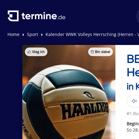
Home
Sport
Kalender WWK Volleys Herrsching (Herren - V
Mag ich
Bin dabei
BE
He
in 
#1.Bu
Begin
So 28