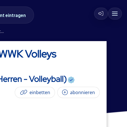
nt eintragen
)
WWK Volleys
erren - Volleyball)
einbetten
abonnieren