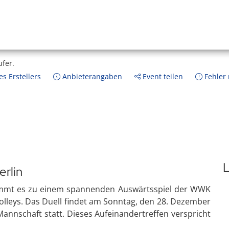
ufer.
s Erstellers
Anbieterangaben
Event teilen
Fehler
L
rlin
 kommt es zu einem spannenden Auswärtsspiel der WWK
olleys. Das Duell findet am Sonntag, den 28. Dezember
Mannschaft statt. Dieses Aufeinandertreffen verspricht