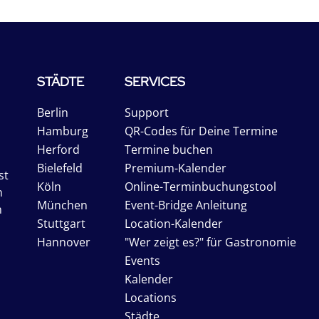
STÄDTE
SERVICES
Berlin
Support
Hamburg
QR-Codes für Deine Termine
Herford
Termine buchen
Bielefeld
Premium-Kalender
st
Köln
Online-Terminbuchungstool
n
München
Event-Bridge Anleitung
n
Stuttgart
Location-Kalender
Hannover
"Wer zeigt es?" für Gastronomie
Events
Kalender
Locations
Städte