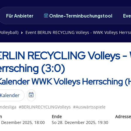
Für Anbieter
Online-Terminbuchungstool
Eve
olleyball)
Event BERLIN RECYCLING Volleys - WWK Volleys Herrsching (3:0
RLIN RECYCLING Volleys - 
rrsching (3:0)
Kalender WWK Volleys Herrsching (H
Kalender
ndesliga
#BERLINRECYCLINGVolleys
#Auswärtsspiele
n
Ende
Adresse
. Dezember 2025, 18:00
So 28. Dezember 2025, 19:30