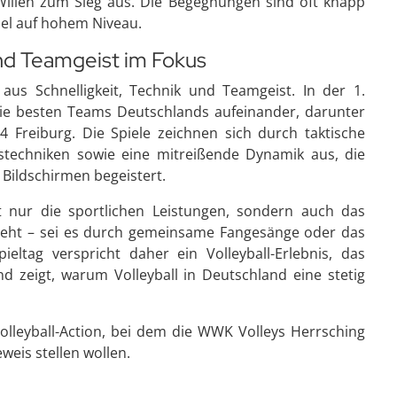
 Willen zum Sieg aus. Die Begegnungen sind oft knapp
sel auf hohem Niveau.
 und Teamgeist im Fokus
 aus Schnelligkeit, Technik und Teamgeist. In der 1.
 die besten Teams Deutschlands aufeinander, darunter
Freiburg. Die Spiele zeichnen sich durch taktische
fstechniken sowie eine mitreißende Dynamik aus, die
 Bildschirmen begeistert.
t nur die sportlichen Leistungen, sondern auch das
steht – sei es durch gemeinsame Fangesänge oder das
eltag verspricht daher ein Volleyball-Erlebnis, das
nd zeigt, warum Volleyball in Deutschland eine stetig
Volleyball-Action, bei dem die WWK Volleys Herrsching
weis stellen wollen.