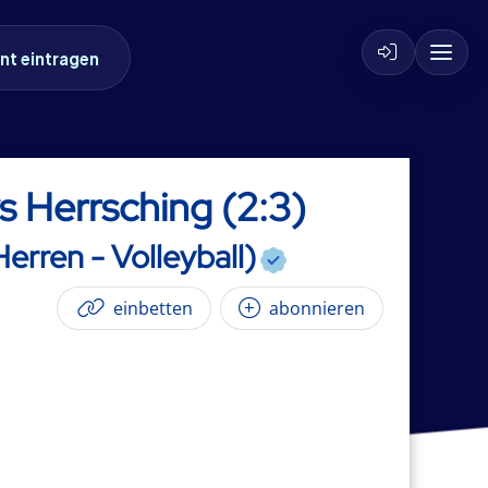
nt eintragen
s Herrsching (2:3)
erren - Volleyball)
einbetten
abonnieren