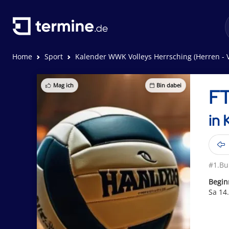
Home
Sport
Kalender WWK Volleys Herrsching (Herren - V
Mag ich
Bin dabei
FT
in 
#1.Bu
Begin
Sa 14