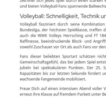
zeichnet sich jedes Spiel durch einen starken
und bieten Volleyball-Fans spannende Ballwech
Volleyball: Schnelligkeit, Technik
Volleyball fasziniert durch seine Kombination
Bundesliga, der höchsten Spielklasse, treffen
auch die WWK Volleys Herrsching und FT 1844 
Raffinesse, beeindruckende Block- und Angrif
sowohl Zuschauer vor Ort als auch Fans vor den
Fans dieser beliebten Sportart schätzen nich
Gemeinschaftsgefühl, das bei jedem Spiel ent
Jubeln bei spektakulären Punkten. Der 25. Spi
Kapazitäten bis zur letzten Sekunde fordert u
wachsende Fangemeinde mobilisiert.
Freue Dich auf einen intensiven Abend voller 
erneut ihre Klasse auf fremdem Parkett unter Be