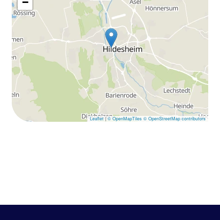
−
Leaflet
|
© OpenMapTiles
© OpenStreetMap contributors