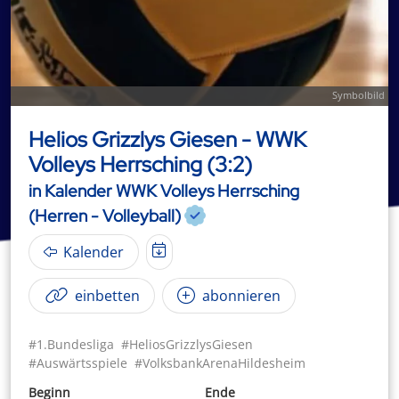
Symbolbild
Helios Grizzlys Giesen - WWK
Volleys Herrsching (3:2)
in Kalender WWK Volleys Herrsching
(Herren - Volleyball)
Kalender
einbetten
abonnieren
#1.Bundesliga
#HeliosGrizzlysGiesen
#Auswärtsspiele
#VolksbankArenaHildesheim
Beginn
Ende