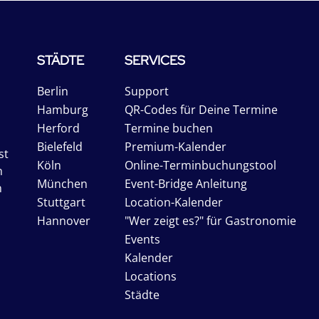
STÄDTE
SERVICES
Berlin
Support
Hamburg
QR-Codes für Deine Termine
Herford
Termine buchen
Bielefeld
Premium-Kalender
st
Köln
Online-Terminbuchungstool
n
München
Event-Bridge Anleitung
n
Stuttgart
Location-Kalender
Hannover
"Wer zeigt es?" für Gastronomie
Events
Kalender
Locations
Städte