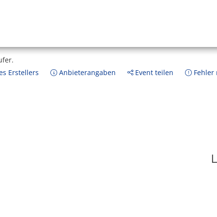
ufer.
s Erstellers
Anbieterangaben
Event teilen
Fehler
L