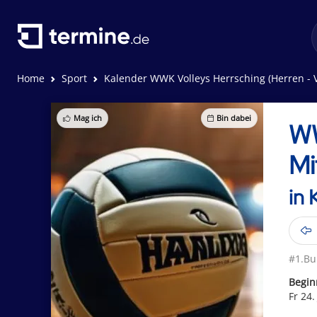
Home
Sport
Kalender WWK Volleys Herrsching (Herren - V
Mag ich
Bin dabei
WW
Mi
in 
#1.Bu
Begin
Fr 24.