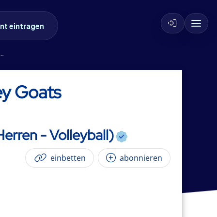
nt eintragen
ey Goats
erren - Volleyball)
einbetten
abonnieren