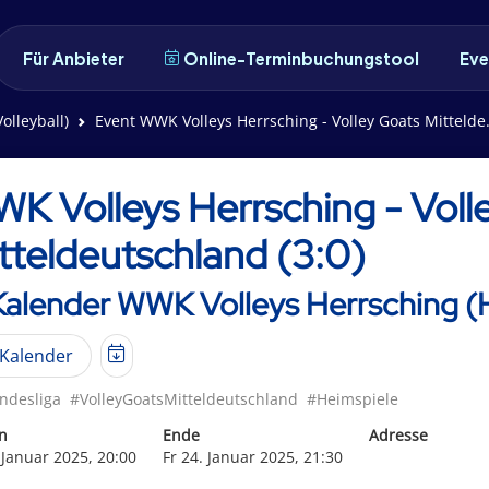
Für Anbieter
Online-Terminbuchungstool
Eve
olleyball)
Event WWK Volleys Herrsching - Volley Goats Mitteldeutschland (3:0)
K Volleys Herrsching - Voll
tteldeutschland (3:0)
Kalender WWK Volleys Herrsching (H
Kalender
ndesliga
#VolleyGoatsMitteldeutschland
#Heimspiele
n
Ende
Adresse
 Januar 2025, 20:00
Fr 24. Januar 2025, 21:30